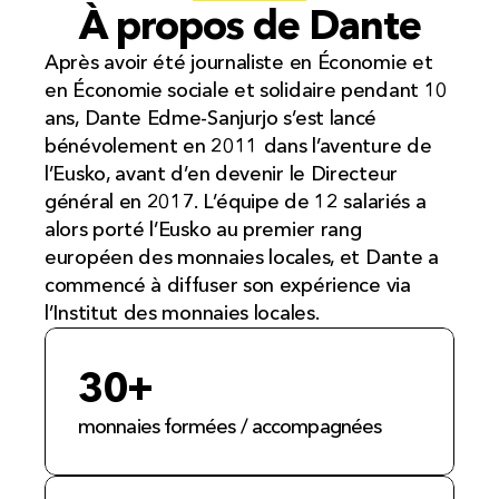
écueils à éviter.

À propos de Dante
La formation nous a très 
Après avoir été journaliste en Économie et 
concrètement permis 
en Économie sociale et solidaire pendant 10 
d’accompagner la mise en place à 
ans, Dante Edme-Sanjurjo s’est lancé 
l’Elef d'une stratégie et d'un plan 
bénévolement en 2011 dans l’aventure de 
d’action annuel, d'outils comme le 
l’Eusko, avant d’en devenir le Directeur 
prélèvement automatique des 
général en 2017. L’équipe de 12 salariés a 
cotisations, ou encore le versement 
alors porté l’Eusko au premier rang 
d’une partie des indemnités des 
européen des monnaies locales, et Dante a 
élu.es de la Ville de Chambéry en 
commencé à diffuser son expérience via 
l’Institut des monnaies locales. 
Frédéric Jadis
30+
Coordinateur de l'Elef (73)
monnaies formées / accompagnées
« Dante nous accompagne depuis un 