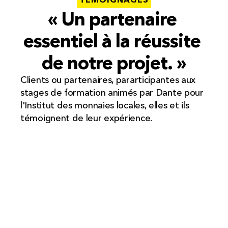
« Un partenaire 
essentiel à la réussite 
de notre projet. »
Clients ou partenaires, pararticipantes aux 
stages de formation animés par Dante pour 
l'Institut des monnaies locales, elles et ils 
témoignent de leur expérience.
« A distance ou en présentiel, 
l’échange reste pertinent, perspicace, 
avec une écoute attentive et des 
réponses fonctionnelles. Des 
exemples et des outils concrets sont 
proposés, sa méthode participative 